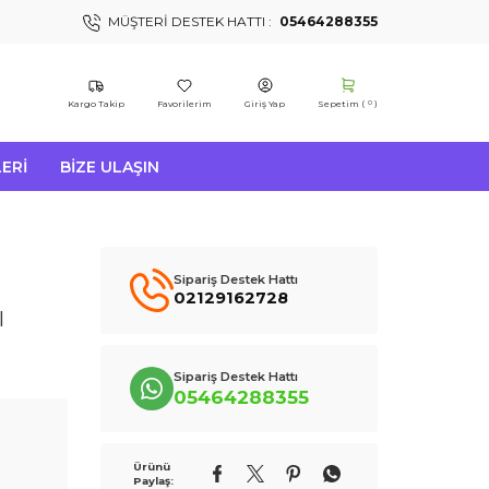
MÜŞTERI DESTEK HATTI :
05464288355
Kargo Takip
Favorilerim
Giriş Yap
Sepetim (
)
0
ERI
BIZE ULAŞIN
Sipariş Destek Hattı
02129162728
l
Sipariş Destek Hattı
05464288355
Ürünü
Paylaş: