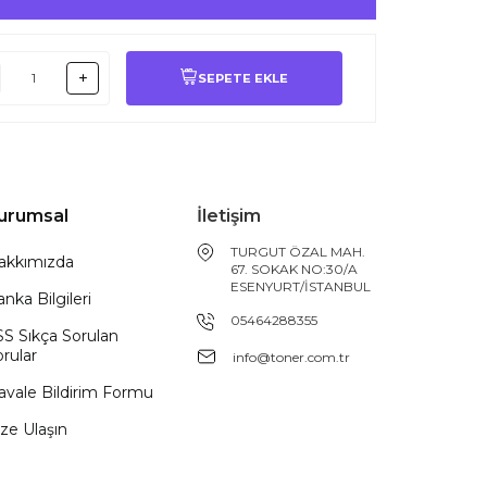
SEPETE EKLE
urumsal
İletişim
TURGUT ÖZAL MAH.
akkımızda
67. SOKAK NO:30/A
ESENYURT/İSTANBUL
nka Bilgileri
05464288355
SS Sıkça Sorulan
rular
info@toner.com.tr
avale Bildirim Formu
ze Ulaşın