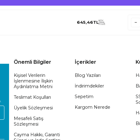
KDV
645,46
TL
DAHİL
FİYATI
Önemli Bilgiler
İçerikler
K
Kişisel Verilerin
Blog Yazıları
H
İşlenmesine İlişkin
İndirimdekiler
Ba
Aydınlatma Metni
Sepetim
S
Teslimat Koşulları
.
So
Kargom Nerede
Üyelik Sözleşmesi
H
Mesafeli Satış
Bi
Sözleşmesi
Cayma Hakkı, Garanti