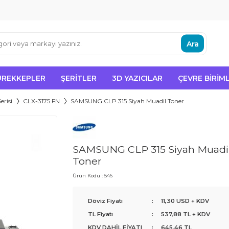
Ara
ÜREKKEPLER
ŞERITLER
3D YAZICILAR
ÇEVRE BIRIML
erisi
CLX-3175 FN
SAMSUNG CLP 315 Siyah Muadil Toner
SAMSUNG CLP 315 Siyah Muadi
Toner
Ürün Kodu :
546
Döviz Fiyatı
:
11,30 USD + KDV
TL Fiyatı
:
537,88
TL + KDV
KDV DAHİL FİYATI
:
645,46
TL