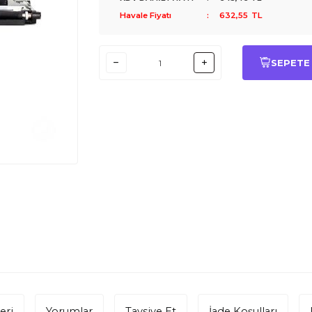
Havale Fiyatı
:
632,55
TL
SEPETE
eri
Yorumlar
Tavsiye Et
İade Koşulları