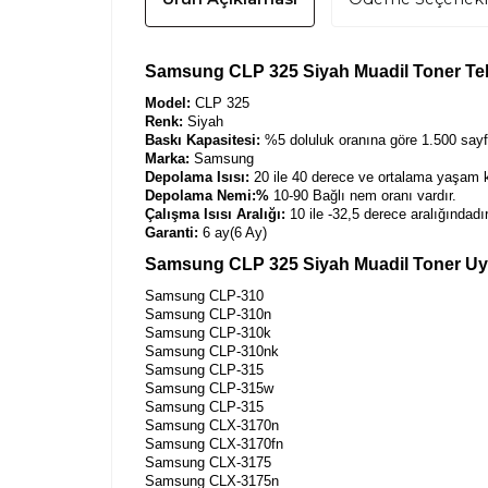
Samsung CLP 325 Siyah Muadil Toner Tekn
Model:
CLP 325
Renk:
Siyah
Baskı Kapasitesi:
%5 doluluk oranına göre 1.500 sayfa
Marka:
Samsung
Depolama Isısı:
20 ile 40 derece ve ortalama yaşam k
Depolama Nemi:%
10-90 Bağlı nem oranı vardır.
Çalışma Isısı Aralığı:
10 ile -32,5 derece aralığındadır
Garanti:
6 ay(6 Ay)
Samsung CLP 325 Siyah Muadil Toner Uyu
Samsung CLP-310
Samsung CLP-310n
Samsung CLP-310k
Samsung CLP-310nk
Samsung CLP-315
Samsung CLP-315w
Samsung CLP-315
Samsung CLX-3170n
Samsung CLX-3170fn
Samsung CLX-3175
Samsung CLX-3175n