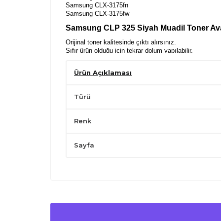
Samsung CLX-3175fn
Samsung CLX-3175fw
Samsung CLP 325 Siyah Muadil Toner Ava
Orijinal toner kalitesinde çıktı alırsınız.
Sıfır ürün olduğu için tekrar dolum yapılabilir.
Güvenlik etiketi bulunan kapalı kutu ile satışa sunulur.
İnkwell markası altında 24 ay garantilidir.
Ürün Açıklaması
Muadil Toner Kullanımı Önlem ve İpuçları
Silindirlerin yüzeyine dokunmayın.
Türü
Serin ve kuru yerde tutun.
Sadece belirli uyumlu yazıcılarda kullanın.
Renk
Yatay konumda tutarak,kullanımdan önce hafifçe çalka
Çocukların ulaşabileceği yerlerden uzak tutun.
Sayfa