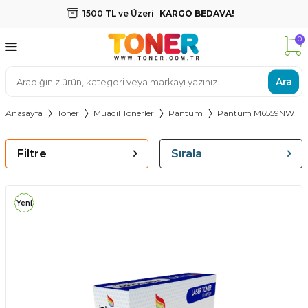
1500 TL ve Üzeri
KARGO BEDAVA!
0
Ara
Anasayfa
Toner
Muadil Tonerler
Pantum
Pantum M6559NW
Filtre
Sırala
Yeni