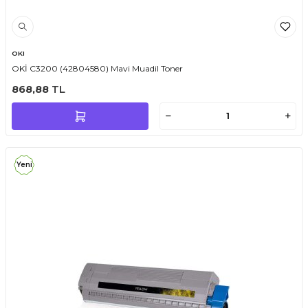
OKI
OKİ C3200 (42804580) Mavi Muadil Toner
868,88
TL
Yeni