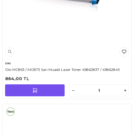
OKI
Oki MC853 / MC873 Sarı Muadil Lazer Toner 45862837 / 45862849
864,00
TL
Yeni