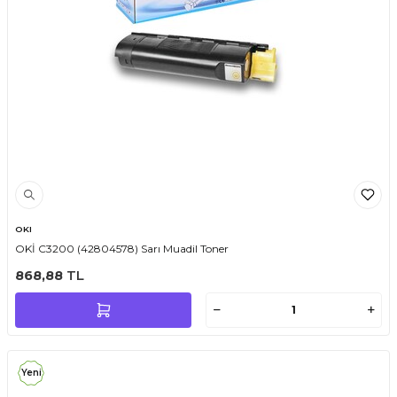
OKI
OKİ C3200 (42804578) Sarı Muadil Toner
868,88
TL
Yeni