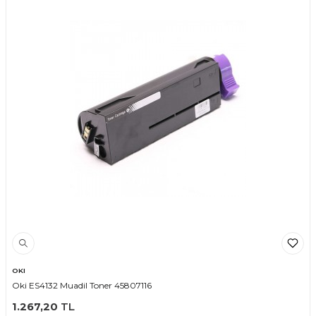
OKI
Oki ES4132 Muadil Toner 45807116
1.267,20
TL