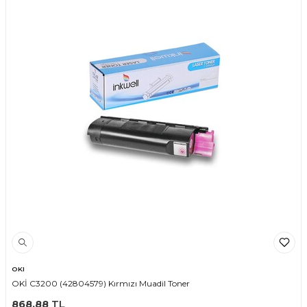
OKI
OKİ C3200 (42804579) Kırmızı Muadil Toner
868,88
TL