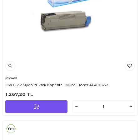
inkwell
Oki C532 Siyah Yüksek Kapasiteli Muadil Toner 46490632
1.267,20
TL
Yeni