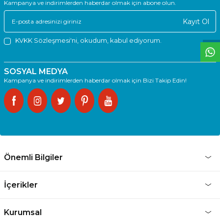
T
O
E
R
.
O
M.
T
R
i
l
i
l
t
i
m
g
i
ğ
i
i
ç
t
e
ş
k
k
ü
e
r
S
i
z
n
y
r
d
m
c
o
l
a
b
l
i
r
i
Kampanya ve indirimlerden haberdar olmak için abone olun.
Kayıt Ol
KVKK Sözleşmesi'ni
, okudum, kabul ediyorum.
SOSYAL MEDYA
Kampanya ve indirimlerden haberdar olmak için Bizi Takip Edin!
Önemli Bilgiler
İçerikler
Kurumsal