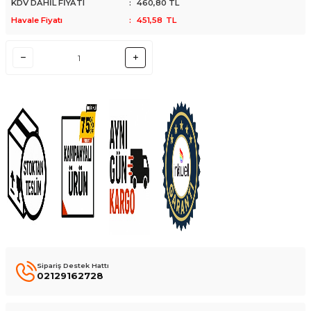
KDV DAHİL FİYATI
:
460,80
TL
Havale Fiyatı
:
451,58
TL
Sipariş Destek Hattı
02129162728