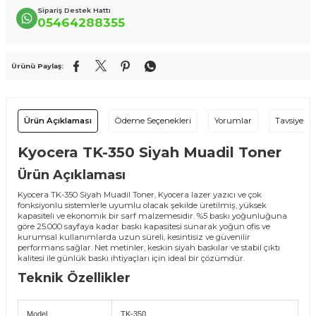
Sipariş Destek Hattı
05464288355
Ürünü Paylaş:
Ürün Açıklaması
Ödeme Seçenekleri
Yorumlar
Tavsiye Et
Kyocera TK-350 Siyah Muadil Toner
Ürün Açıklaması
Kyocera TK-350 Siyah Muadil Toner, Kyocera lazer yazıcı ve çok
fonksiyonlu sistemlerle uyumlu olacak şekilde üretilmiş, yüksek
kapasiteli ve ekonomik bir sarf malzemesidir. %5 baskı yoğunluğuna
göre 25.000 sayfaya kadar baskı kapasitesi sunarak yoğun ofis ve
kurumsal kullanımlarda uzun süreli, kesintisiz ve güvenilir
performans sağlar. Net metinler, keskin siyah baskılar ve stabil çıktı
kalitesi ile günlük baskı ihtiyaçları için ideal bir çözümdür.
Teknik Özellikler
Model
TK-350