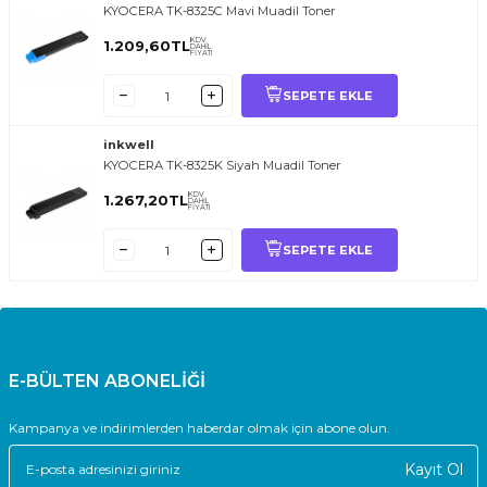
KYOCERA TK-8325C Mavi Muadil Toner
KDV
1.209,60
TL
DAHİL
FİYATI
SEPETE EKLE
inkwell
KYOCERA TK-8325K Siyah Muadil Toner
KDV
1.267,20
TL
DAHİL
FİYATI
SEPETE EKLE
E-BÜLTEN ABONELİĞİ
Kampanya ve indirimlerden haberdar olmak için abone olun.
Kayıt Ol