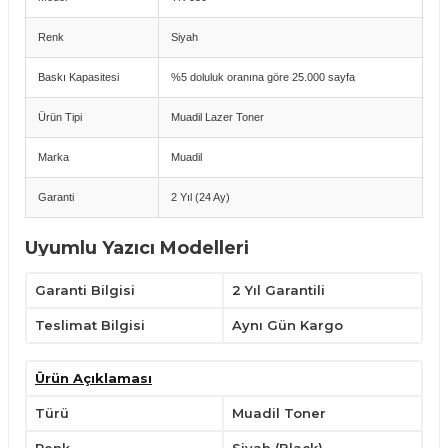
Renk
Siyah
Baskı Kapasitesi
%5 doluluk oranına göre 25.000 sayfa
Ürün Tipi
Muadil Lazer Toner
Marka
Muadil
Garanti
2 Yıl (24 Ay)
Uyumlu Yazıcı Modelleri
Kyocera FS-3040MFP
Garanti Bilgisi
2 Yıl Garantili
Kyocera FS-3040MFP+
Kyocera FS-3140MFP
Kyocera FS-3140MFP+
Teslimat Bilgisi
Aynı Gün Kargo
Kyocera FS-3540MFP
Kyocera FS-3640MFP
Kyocera FS-3920DN
Ürün Açıklaması
Avantajlar
Türü
Muadil Toner
Orijinale alternatif, ekonomik baskı çözümü