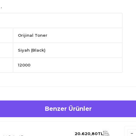
layın.
Orijinal Toner
Siyah (Black)
12000
Benzer Ürünler
KDV
20.620,80
TL
DAHİL
FİYATI