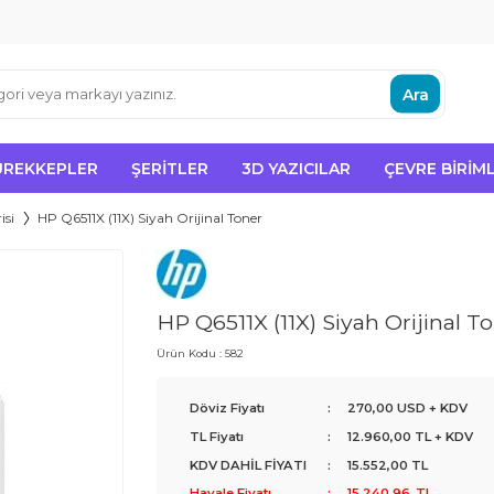
Ara
ÜREKKEPLER
ŞERITLER
3D YAZICILAR
ÇEVRE BIRIML
isi
HP Q6511X (11X) Siyah Orijinal Toner
HP Q6511X (11X) Siyah Orijinal T
Ürün Kodu :
582
Döviz Fiyatı
:
270,00 USD + KDV
TL Fiyatı
:
12.960,00
TL + KDV
KDV DAHİL FİYATI
:
15.552,00
TL
Havale Fiyatı
:
15.240,96
TL