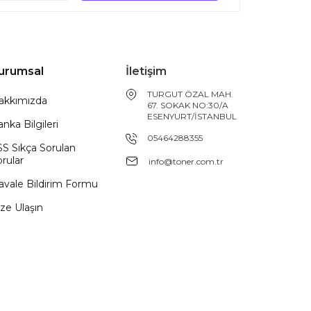
urumsal
İletişim
TURGUT ÖZAL MAH.
akkımızda
67. SOKAK NO:30/A
ESENYURT/İSTANBUL
nka Bilgileri
05464288355
SS Sıkça Sorulan
rular
info@toner.com.tr
avale Bildirim Formu
ze Ulaşın