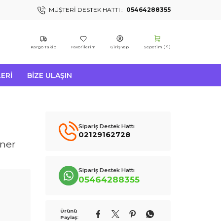
MÜŞTERI DESTEK HATTI :
05464288355
Kargo Takip
Favorilerim
Giriş Yap
Sepetim (
)
0
ERI
BIZE ULAŞIN
Sipariş Destek Hattı
02129162728
oner
Sipariş Destek Hattı
05464288355
Ürünü
Paylaş: