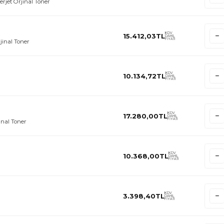
rjet Orjinal Toner
KDV
15.412,03
TL
DAHİL
FİYATI
jinal Toner
KDV
10.134,72
TL
DAHİL
FİYATI
KDV
17.280,00
TL
DAHİL
FİYATI
inal Toner
KDV
10.368,00
TL
DAHİL
FİYATI
KDV
3.398,40
TL
DAHİL
FİYATI