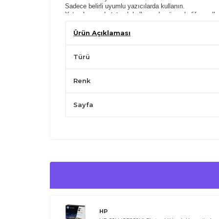
Sadece belirli uyumlu yazıcılarda kullanın.
Yatay konumda tutarak,kullanımdan önce hafifçe çalka
Çocukların ulaşabileceği yerlerden uzak tutunuz.
Ürün Açıklaması
Türü
Renk
Sayfa
HP