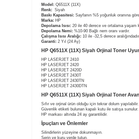
Model:
Q6511X (11X)
Renk:
Siyah
Baskı Kapasitesi:
Sayfanın %5 yoğunluk oranına göre 
Marka:
HP
Depolama Isısı:
20 ile 40 derece ve ortalama yaşam k
Depolama Nemi:
%10-90 Bağlı nem oranı vardır.
Çalışma Isısı Aralığı:
10 ile -32,5 derece aralığındadır
Garanti:
2 Yıl (24 Ay)
HP Q6511X (11X) Siyah Orjinal Toner Uyum
HP LASERJET 2410
HP LASERJET 2420
HP LASERJET 2420D
HP LASERJET 2430T
HP LASERJET 2430TN
HP LASERJET 2430DTN
HP Q6511X (11X) Siyah Orjinal Toner Avant
Sıfır ve orjinal ürün olduğu için tekrar dolum yapılabilir.
Güvenlik etiketi bulunan kapalı kutu ile satışa sunulur.
HP markası altında 24 ay garantilidir.
İpuçları ve Önlemler
Silindirlerin yüzeyine dokunmayın.
Serin ve kuru yerde tutun.