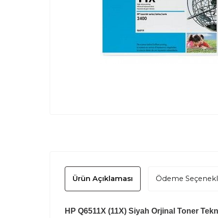
Ürün Açıklaması
Ödeme Seçenekl
HP Q6511X (11X) Siyah Orjinal Toner Tekni