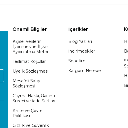
Önemli Bilgiler
İçerikler
K
Kişisel Verilerin
Blog Yazıları
H
İşlenmesine İlişkin
İndirimdekiler
Ba
Aydınlatma Metni
Sepetim
S
Teslimat Koşulları
.
So
Kargom Nerede
Üyelik Sözleşmesi
H
Mesafeli Satış
Bi
Sözleşmesi
Cayma Hakkı, Garanti
Süreci ve İade Şartları
Kalite ve Çevre
Politikası
Gizlilik ve Güvenlik