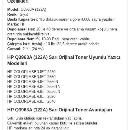
Özellikleri
Model:
Q3963A (122A)
Renk:
Siyah
Baskı Kapasitesi:
%5 doluluk oranına göre 4.000 sayfa yazdırır.
Marka:
HP
Depolama Isısı:
20 ile 40 derece ve ortalama yaşam koşulu nem
oranında saklayabilirsiniz.
Depolama Nemi:%
10-90 Bağlı nem oranı vardır.
Çalışma Isısı Aralığı:
10 ile -32,5 derece aralığındadır.
Garanti:
2 Yıl (24 Ay)
HP Q3963A (122A) Sarı Orijinal Toner Uyumlu Yazıcı
Modelleri
HP COLORLASERJET 2250
HP COLORLASERJET 2550
HP COLORLASERJET 2550N
HP COLORLASERJET 2550TN
HP COLORLASERJET 2550LN
HP COLORLASERJET 2820
HP COLORLASERJET 2840
HP Q3963A (122A) Sarı Orijinal Toner Avantajları
Sıfır ürün olduğu için tekrar dolum yapılabilir.
Güvenlik etiketi bulunan kapalı kutu ile satışa sunulur.
HP markası altında 24 ay garantilidir.