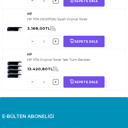
SEPETE EKLE
HP
HP 117A (W2070A) Siyah Orjinal Toner
KDV
3.168,00
TL
DAHİL
FİYATI
SEPETE EKLE
HP
HP 117A Orijinal Toner Seti Tüm Renkler
KDV
13.420,80
TL
DAHİL
FİYATI
SEPETE EKLE
E-BÜLTEN ABONELİĞİ