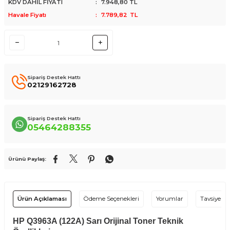
KDV DAHİL FİYATI
:
7.948,80
TL
Havale Fiyatı
:
7.789,82
TL
Sipariş Destek Hattı
02129162728
Sipariş Destek Hattı
05464288355
Ürünü Paylaş:
Ürün Açıklaması
Ödeme Seçenekleri
Yorumlar
Tavsiye Et
HP Q3963A (122A) Sarı Orijinal Toner Teknik