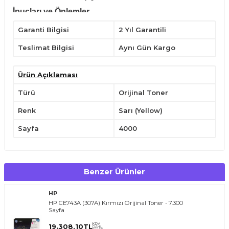
İpuçları ve Önlemler
Silindirlerin yüzeyine dokunmayın.
Garanti Bilgisi
2 Yıl Garantili
Serin ve kuru yerde tutun.
Sadece belirli uyumlu yazıcılarda kullanın.
Teslimat Bilgisi
Aynı Gün Kargo
Yatay konumda tutarak,kullanımdan önce hafifçe çalkalayın.
Çocukların ulaşabileceği yerlerden uzak tutunuz.
Ürün Açıklaması
Türü
Orijinal Toner
Renk
Sarı (Yellow)
Sayfa
4000
Benzer Ürünler
HP
HP CE743A (307A) Kırmızı Orijinal Toner - 7.300
Sayfa
KDV
19.308,10
TL
DAHİL