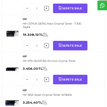
SEPETE EKLE
HP
HP CE741A (307A) Mavi Orijinal Toner - 7.300
Sayfa
KDV
19.308,10
TL
DAHİL
FİYATI
SEPETE EKLE
HP
HP 117A (W2073A) Kırmızı Orjinal Toner
KDV
3.456,00
TL
DAHİL
FİYATI
SEPETE EKLE
HP
HP 150A Siyah Orijinal Toner W1500A
KDV
3.254,40
TL
DAHİL
FİYATI