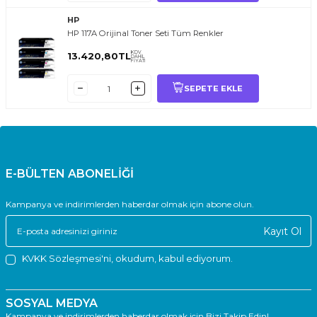
HP
HP 117A Orijinal Toner Seti Tüm Renkler
KDV
13.420,80
TL
DAHİL
FİYATI
SEPETE EKLE
E-BÜLTEN ABONELİĞİ
Kampanya ve indirimlerden haberdar olmak için abone olun.
Kayıt Ol
KVKK Sözleşmesi'ni
, okudum, kabul ediyorum.
SOSYAL MEDYA
Kampanya ve indirimlerden haberdar olmak için Bizi Takip Edin!