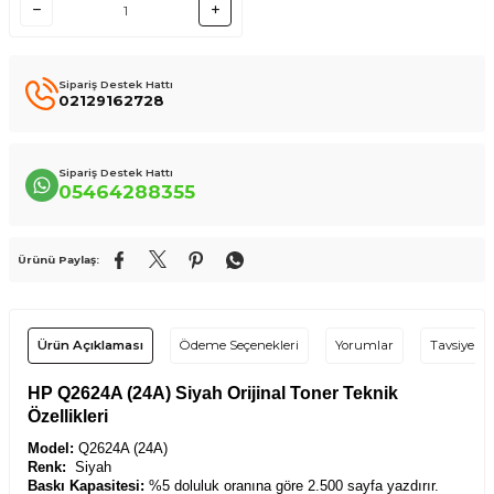
Sipariş Destek Hattı
02129162728
Sipariş Destek Hattı
05464288355
Ürünü Paylaş:
Ürün Açıklaması
Ödeme Seçenekleri
Yorumlar
Tavsiye Et
HP Q2624A (24A) Siyah Orijinal Toner Teknik
Özellikleri
Model:
Q2624A (24A)
Renk:
Siyah
Baskı Kapasitesi:
%5 doluluk oranına göre 2.500 sayfa yazdırır.