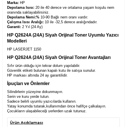
Marka:
HP
Depolama Isısı:
20 ile 40 derece ve ortalama yaşam koşulu nem
oranında saklayabilirsiniz.
Depolama Nemi:%
10-90 Bağlı nem oranı vardır.
Çalışma Isısı Aralığı:
10 ile -32,5 derece aralığındadır.
Garanti:
2 Yıl (24 Ay)
HP Q2624A (24A) Siyah Orijinal Toner Uyumlu Yazıcı
Modelleri
HP LASERJET 1150
HP Q2624A (24A) Siyah Orijinal Toner Avantajları
Sıfır ürün olduğu için tekrar dolum yapılabilir.
Güvenlik etiketi bulunan kapalı kutu ile satışa sunulur.
HP markası altında 24 ay garantilidir.
İpuçları ve Önlemler
Silindirlerin yüzeyine dokunmayın.
Serin ve kuru yerde tutun.
Sadece belirli uyumlu yazıcılarda kullanın.
Yatay konumda tutarak,kullanımdan önce hafifçe çalkalayın.
Çocukların ulaşabileceği yerlerden uzak tutunuz.
Ürün Açıklaması