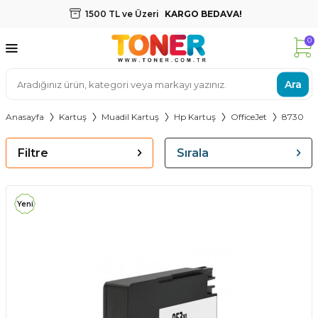
1500 TL ve Üzeri
KARGO BEDAVA!
0
Ara
Anasayfa
Kartuş
Muadil Kartuş
Hp Kartuş
OfficeJet
8730
Filtre
Sırala
Yeni