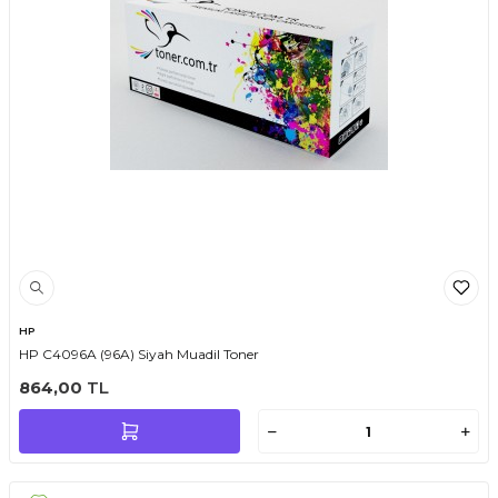
HP
HP C4096A (96A) Siyah Muadil Toner
864,00
TL