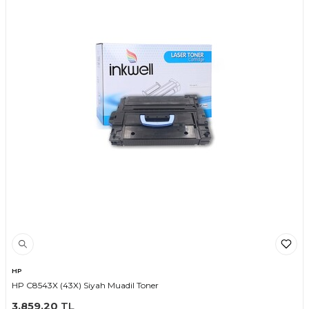
HP
HP C8543X (43X) Siyah Muadil Toner
3.859,20
TL