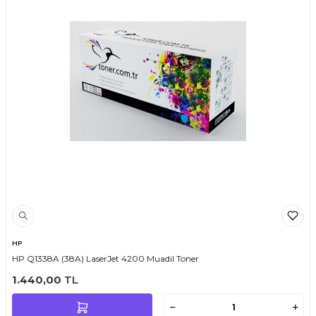
HP
HP Q1338A (38A) LaserJet 4200 Muadil Toner
1.440,00
TL