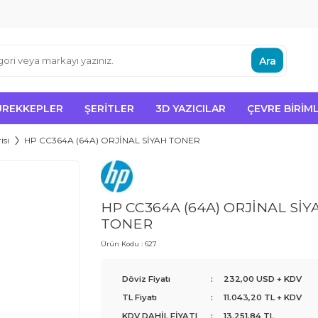
Ara
ÜREKKEPLER
ŞERITLER
3D YAZICILAR
ÇEVRE BIRIML
isi
HP CC364A (64A) ORJİNAL SİYAH TONER
HP CC364A (64A) ORJİNAL SİY
TONER
Ürün Kodu :
627
Döviz Fiyatı
:
232,00 USD + KDV
TL Fiyatı
:
11.043,20
TL + KDV
KDV DAHİL FİYATI
:
13.251,84
TL