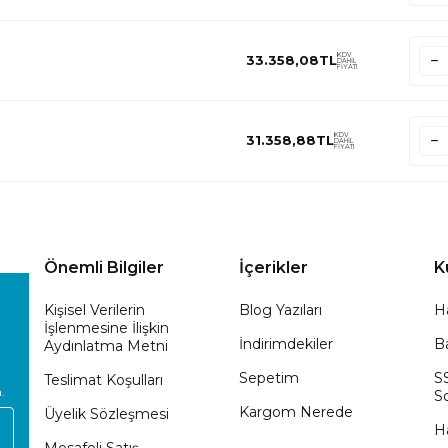
KDV
33.358,08
TL
DAHİL
FİYATI
KDV
31.358,88
TL
DAHİL
FİYATI
Önemli Bilgiler
İçerikler
K
Kişisel Verilerin
Blog Yazıları
H
İşlenmesine İlişkin
İndirimdekiler
Ba
Aydınlatma Metni
Sepetim
S
Teslimat Koşulları
.
So
Kargom Nerede
Üyelik Sözleşmesi
H
Mesafeli Satış