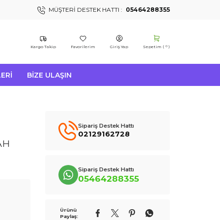
MÜŞTERI DESTEK HATTI :
05464288355
Kargo Takip
Favorilerim
Giriş Yap
Sepetim (
)
0
ERI
BIZE ULAŞIN
Sipariş Destek Hattı
02129162728
AH
Sipariş Destek Hattı
05464288355
Ürünü
Paylaş: