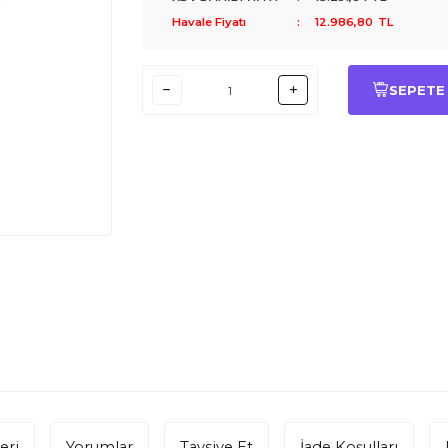
Havale Fiyatı
:
12.986,80
TL
SEPETE
eri
Yorumlar
Tavsiye Et
İade Koşulları