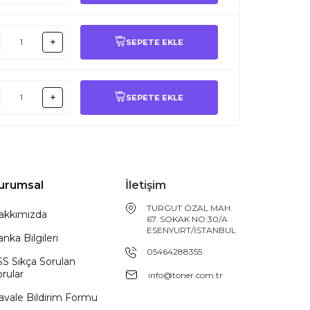
SEPETE EKLE
SEPETE EKLE
urumsal
İletişim
TURGUT ÖZAL MAH.
akkımızda
67. SOKAK NO:30/A
ESENYURT/İSTANBUL
nka Bilgileri
05464288355
SS Sıkça Sorulan
rular
info@toner.com.tr
avale Bildirim Formu