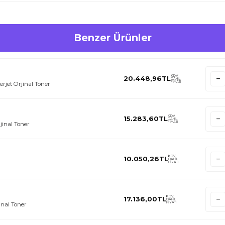
Benzer Ürünler
KDV
20.448,96
TL
DAHİL
FİYATI
rjet Orjinal Toner
KDV
15.283,60
TL
DAHİL
FİYATI
jinal Toner
KDV
10.050,26
TL
DAHİL
FİYATI
KDV
17.136,00
TL
DAHİL
FİYATI
inal Toner