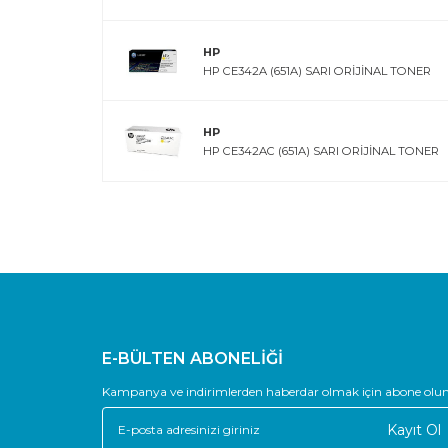
HP
HP CE342A (651A) SARI ORİJİNAL TONER
HP
HP CE342AC (651A) SARI ORİJİNAL TONER
E-BÜLTEN ABONELİĞİ
Kampanya ve indirimlerden haberdar olmak için abone olun
Kayıt Ol