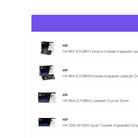
HP
HP 89Y (CF289Y) Ekstra Yüksek Kapasite Lase
HP
HP 89X (CF289X)Yüksek Kapasite Laserjet Or
HP
HP 89A (CF289A) Laserjet Orjinal Toner
HP
HP 331X W1331X Siyah Yüksek Kapasiteli Orij