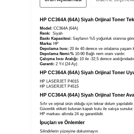
HP CC364A (64A) Siyah Orijinal Toner Tekn
Model:
CC364A (64A)
Renk:
Siyah
Baskı Kapasitesi:
Sayfanın %5 yoğunluk oranına göre 
Marka:
HP
Depolama Isısı:
20 ile 40 derece ve ortalama yaşam k
Depolama Nemi:%
10-90 Bağlı nem oranı vardır.
Çalışma Isısı Aralığı:
10 ile -32,5 derece aralığındadır
Garanti:
2 Yıl (24 Ay)
HP CC364A (64A) Siyah Orijinal Toner Uyu
HP LASERJET P4015
HP LASERJET P4515
HP CC364A (64A) Siyah Orijinal Toner Avan
Sıfır ve orjinal ürün olduğu için tekrar dolum yapılabilir.
Güvenlik etiketi bulunan kapalı kutu ile satışa sunulur.
HP markası altında 24 ay garantilidir.
İpuçları ve Önlemler
Silindirlerin yüzeyine dokunmayın.