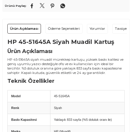
Ürünü Paylaş:
Ürün Açıklaması
Ödeme Seçenekleri
Yorumlar
Tavsiye Et
HP 45-51645A Siyah Muadil Kartuş
Ürün Açıklaması
HP 45-51645A siyah muadil mürekkep kartuşu, yüksek baskı kalitesi ve
geniş uyumlu yazıcı desteğiyle ofis ve ev kullanıcıları için ideal bir
tercihtir. %5 doluluk oranına göre yaklaşık 833 sayfa baskı kapasitesine
sahiptir. Kapalı kutuda, güvenlik etiketli ve 24 ay garantilidir.
Teknik Özellikler
Model
45-51645A
Renk
Siyah
Baskı Kapasitesi
Yaklaşık 833 sayfa (%5 doluluk oranı ile)
Marka
HP (Muadil)