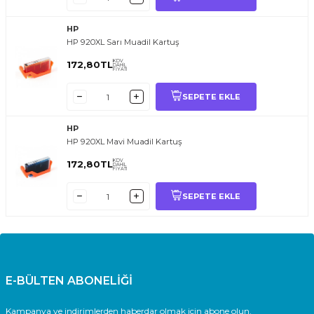
HP
HP 920XL Sarı Muadil Kartuş
KDV
172,80
TL
DAHİL
FİYATI
SEPETE EKLE
HP
HP 920XL Mavi Muadil Kartuş
KDV
172,80
TL
DAHİL
FİYATI
SEPETE EKLE
E-BÜLTEN ABONELİĞİ
Kampanya ve indirimlerden haberdar olmak için abone olun.