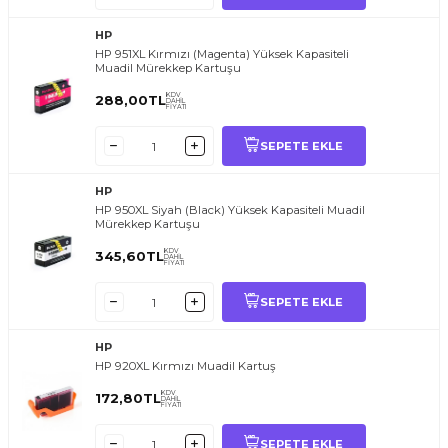
HP
HP 951XL Kırmızı (Magenta) Yüksek Kapasiteli
Muadil Mürekkep Kartuşu
KDV
288,00
TL
DAHİL
FİYATI
SEPETE EKLE
HP
HP 950XL Siyah (Black) Yüksek Kapasiteli Muadil
Mürekkep Kartuşu
KDV
345,60
TL
DAHİL
FİYATI
SEPETE EKLE
HP
HP 920XL Kırmızı Muadil Kartuş
KDV
172,80
TL
DAHİL
FİYATI
SEPETE EKLE