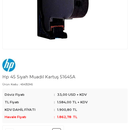
Hp 45 Siyah Muadil Kartuş 51645A
Ürün Kodu :
45435345
Döviz Fiyatı
:
33,00 USD + KDV
TL Fiyatı
:
1.584,00
TL + KDV
KDV DAHİL FİYATI
:
1.900,80
TL
Havale Fiyatı
:
1.862,78
TL