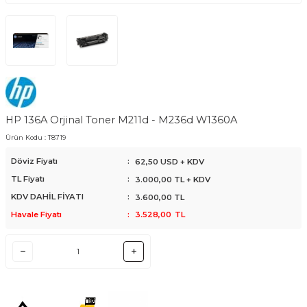
HP 136A Orjinal Toner M211d - M236d W1360A
Ürün Kodu :
T8719
Döviz Fiyatı
:
62,50 USD + KDV
TL Fiyatı
:
3.000,00
TL + KDV
KDV DAHİL FİYATI
:
3.600,00
TL
Havale Fiyatı
:
3.528,00
TL