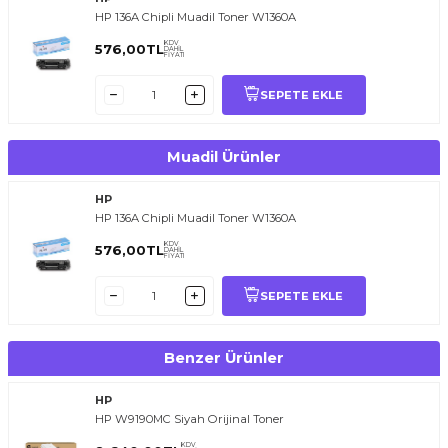
Kartuşu doğrudan güneş ışığından uzak, serin ve kuru ortamda
HP 136A Chipli Muadil Toner W1360A
saklayın.
En iyi baskı kalitesi için orijinal HP toner kullanmaya devam edin.
KDV
576,00
TL
DAHİL
FİYATI
SEPETE EKLE
Muadil Ürünler
HP
HP 136A Chipli Muadil Toner W1360A
KDV
576,00
TL
DAHİL
FİYATI
SEPETE EKLE
Benzer Ürünler
HP
HP W9190MC Siyah Orijinal Toner
KDV