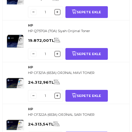
FİYATI
SEPETE EKLE
HP
HP Q7570A (70A) Siyah Orijinal Toner
KDV
19.872,00
TL
DAHİL
FİYATI
SEPETE EKLE
HP
HP CF321A (653A) ORJİNAL MAVİ TONER
KDV
24.312,96
TL
DAHİL
FİYATI
SEPETE EKLE
HP
HP CF322A (653A) ORJİNAL SARI TONER
KDV
24.313,54
TL
DAHİL
FİYATI