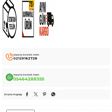
Sipariş Destek Hattı
02129162728
Sipariş Destek Hattı
05464288355
Ürünü Paylaş: