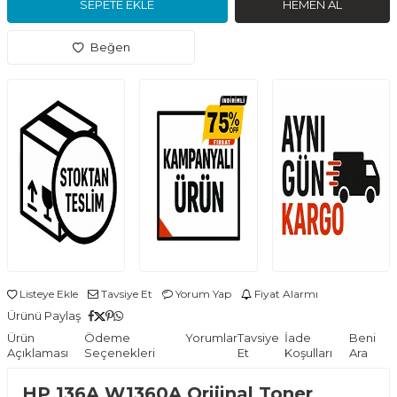
SEPETE EKLE
HEMEN AL
Beğen
Listeye Ekle
Tavsiye Et
Yorum Yap
Fiyat Alarmı
Ürünü Paylaş
Ürün
Ödeme
Yorumlar
Tavsiye
İade
Beni
Açıklaması
Seçenekleri
Et
Koşulları
Ara
HP 136A W1360A Orijinal Toner