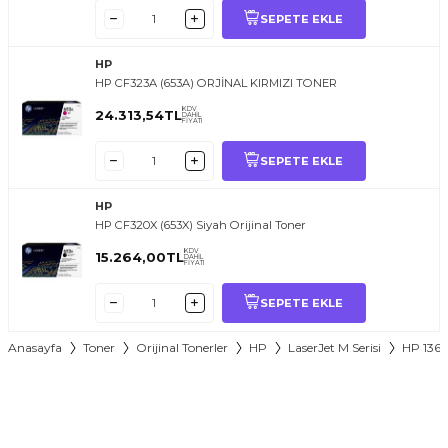
SEPETE EKLE
HP
HP CF323A (653A) ORJİNAL KIRMIZI TONER
KDV
24.313,54
TL
DAHİL
FİYATI
SEPETE EKLE
HP
HP CF320X (653X) Siyah Orijinal Toner
KDV
15.264,00
TL
DAHİL
FİYATI
SEPETE EKLE
Anasayfa
Toner
Orijinal Tonerler
HP
LaserJet M Serisi
HP 136A