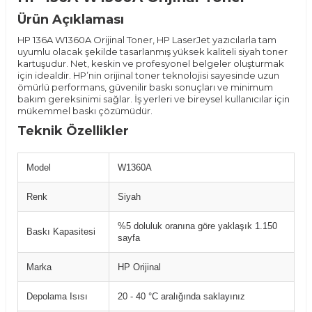
Ürün Açıklaması
HP 136A W1360A Orijinal Toner, HP LaserJet yazıcılarla tam
uyumlu olacak şekilde tasarlanmış yüksek kaliteli siyah toner
kartuşudur. Net, keskin ve profesyonel belgeler oluşturmak
için idealdir. HP’nin orijinal toner teknolojisi sayesinde uzun
ömürlü performans, güvenilir baskı sonuçları ve minimum
bakım gereksinimi sağlar. İş yerleri ve bireysel kullanıcılar için
mükemmel baskı çözümüdür.
Teknik Özellikler
Model
W1360A
Renk
Siyah
%5 doluluk oranına göre yaklaşık 1.150
Baskı Kapasitesi
sayfa
Marka
HP Orijinal
Depolama Isısı
20 - 40 °C aralığında saklayınız