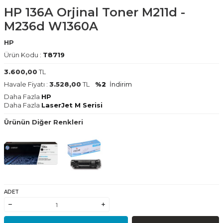
HP 136A Orjinal Toner M211d -
M236d W1360A
HP
Ürün Kodu :
T8719
3.600,00
TL
Havale Fiyatı :
3.528,00
TL
%2
İndirim
Daha Fazla
HP
Daha Fazla
LaserJet M Serisi
Ürünün Diğer Renkleri
ADET