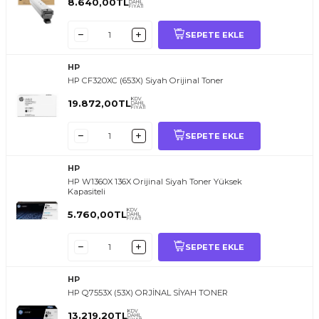
8.640,00
TL
DAHİL
FİYATI
SEPETE EKLE
HP
HP CF320XC (653X) Siyah Orijinal Toner
KDV
19.872,00
TL
DAHİL
FİYATI
SEPETE EKLE
HP
HP W1360X 136X Orijinal Siyah Toner Yüksek
Kapasiteli
KDV
5.760,00
TL
DAHİL
FİYATI
SEPETE EKLE
HP
HP Q7553X (53X) ORJİNAL SİYAH TONER
KDV
13.219,20
TL
DAHİL