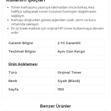
Toner kartuşunu yazıcıya takmadan önce birkaç kez
hafifçe sallayarak toner tozunun homojen dağılmasını
sağlayın.
Kartuşu doğrudan güneş ışığından uzak, serin ve kuru
ortamda saklayın.
En iyi baskı kalitesi için orijinal HP toner kullanmaya devam
edin.
Garanti Bilgisi
2 Yıl Garantili
Teslimat Bilgisi
Aynı Gün Kargo
Ürün Açıklaması
Türü
Orijinal Toner
Renk
Siyah (Black)
Sayfa
1150
Benzer Ürünler