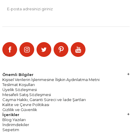
Kayıt Ol
KVKK Sözleşmesi'ni
, okudum, kabul ediyorum.
SOSYAL MEDYA
Kampanya ve indirimlerden haberdar olmak için Bizi Takip Edin!
Önemli Bilgiler
Kişisel Verilerin İşlenmesine İlişkin Aydınlatma Metni
Teslimat Koşulları
Üyelik Sözleşmesi
Mesafeli Satış Sözleşmesi
Cayma Hakkı, Garanti Süreci ve İade Şartları
Kalite ve Çevre Politikası
Gizlilik ve Güvenlik
İçerikler
Blog Yazıları
İndirimdekiler
Sepetim