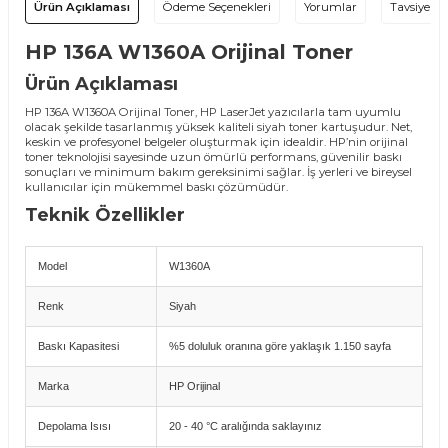
Ürün Açıklaması
Ödeme Seçenekleri
Yorumlar
Tavsiye Et
HP 136A W1360A Orijinal Toner
Ürün Açıklaması
HP 136A W1360A Orijinal Toner, HP LaserJet yazıcılarla tam uyumlu
olacak şekilde tasarlanmış yüksek kaliteli siyah toner kartuşudur. Net,
keskin ve profesyonel belgeler oluşturmak için idealdir. HP’nin orijinal
toner teknolojisi sayesinde uzun ömürlü performans, güvenilir baskı
sonuçları ve minimum bakım gereksinimi sağlar. İş yerleri ve bireysel
kullanıcılar için mükemmel baskı çözümüdür.
Teknik Özellikler
Model
W1360A
Renk
Siyah
Baskı Kapasitesi
%5 doluluk oranına göre yaklaşık 1.150 sayfa
Marka
HP Orijinal
Depolama Isısı
20 - 40 °C aralığında saklayınız