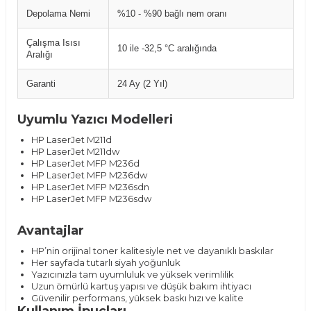
Depolama Nemi
%10 - %90 bağlı nem oranı
Çalışma Isısı
10 ile -32,5 °C aralığında
Aralığı
Garanti
24 Ay (2 Yıl)
Uyumlu Yazıcı Modelleri
HP LaserJet M211d
HP LaserJet M211dw
HP LaserJet MFP M236d
HP LaserJet MFP M236dw
HP LaserJet MFP M236sdn
HP LaserJet MFP M236sdw
Avantajlar
HP’nin orijinal toner kalitesiyle net ve dayanıklı baskılar
Her sayfada tutarlı siyah yoğunluk
Yazıcınızla tam uyumluluk ve yüksek verimlilik
Uzun ömürlü kartuş yapısı ve düşük bakım ihtiyacı
Güvenilir performans, yüksek baskı hızı ve kalite
Kullanım İpuçları