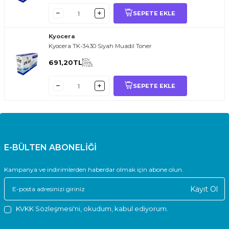
SEPETE EKLE
Kyocera
Kyocera TK-3430 Siyah Muadil Toner
KDV
691,20
TL
DAHİL
FİYATI
SEPETE EKLE
E-BÜLTEN ABONELİĞİ
Kampanya ve indirimlerden haberdar olmak için abone olun.
Kayıt Ol
KVKK Sözleşmesi'ni
, okudum, kabul ediyorum.