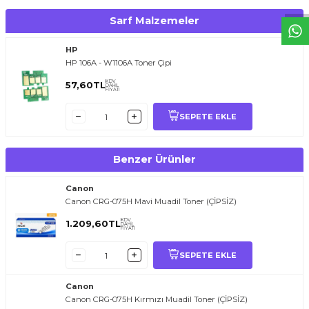
Sarf Malzemeler
HP
HP 106A - W1106A Toner Çipi
KDV
57,60
TL
DAHİL
FİYATI
SEPETE EKLE
Benzer Ürünler
Canon
Canon CRG-075H Mavi Muadil Toner (ÇİPSİZ)
KDV
1.209,60
TL
DAHİL
FİYATI
SEPETE EKLE
Canon
Canon CRG-075H Kırmızı Muadil Toner (ÇİPSİZ)