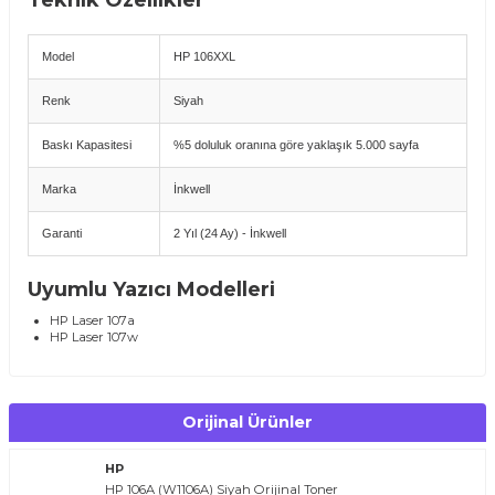
Teknik Özellikler
Model
HP 106XXL
Renk
Siyah
Baskı Kapasitesi
%5 doluluk oranına göre yaklaşık 5.000 sayfa
Marka
İnkwell
Garanti
2 Yıl (24 Ay) - İnkwell
Uyumlu Yazıcı Modelleri
HP Laser 107a
HP Laser 107w
HP Laser MFP 135a
HP Laser MFP 135w
HP Laser MFP 137fnw
Orijinal Ürünler
Avantajlar
Yüksek baskı kapasitesi ile daha uzun kullanım ömrü.
HP
Orijinal tonere yakın net ve keskin baskılar.
HP 106A (W1106A) Siyah Orijinal Toner