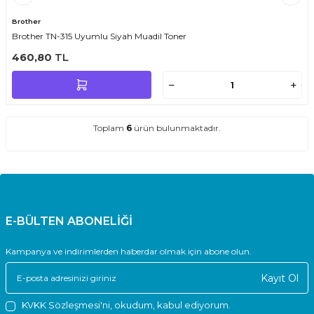
Brother
Brother TN-315 Uyumlu Siyah Muadil Toner
460,80
TL
Toplam
6
ürün bulunmaktadır.
E-BÜLTEN ABONELİĞİ
Kampanya ve indirimlerden haberdar olmak için abone olun.
Kayıt Ol
KVKK Sözleşmesi'ni
, okudum, kabul ediyorum.