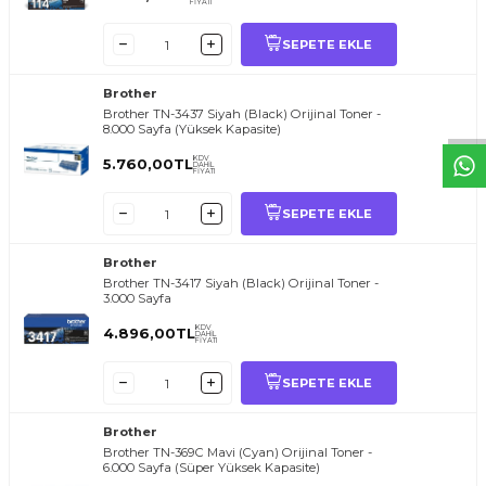
FİYATI
T
O
E
R
.
O
M.
T
R
i
l
i
l
t
i
m
g
i
ğ
i
i
ç
t
e
ş
k
k
ü
e
r
S
i
z
n
y
r
d
m
c
o
l
a
b
l
i
r
i
SEPETE EKLE
Brother
Brother TN-3437 Siyah (Black) Orijinal Toner -
8.000 Sayfa (Yüksek Kapasite)
KDV
5.760,00
TL
DAHİL
FİYATI
SEPETE EKLE
Brother
Brother TN-3417 Siyah (Black) Orijinal Toner -
3.000 Sayfa
KDV
4.896,00
TL
DAHİL
FİYATI
SEPETE EKLE
Brother
Brother TN-369C Mavi (Cyan) Orijinal Toner -
6.000 Sayfa (Süper Yüksek Kapasite)