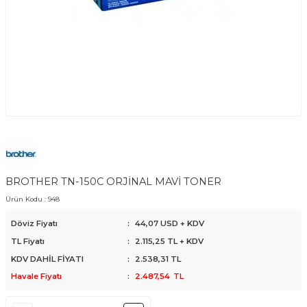
BROTHER TN-150C ORJİNAL MAVİ TONER
Ürün Kodu :
948
Döviz Fiyatı
:
44,07 USD + KDV
TL Fiyatı
:
2.115,25
TL + KDV
KDV DAHİL FİYATI
:
2.538,31
TL
Havale Fiyatı
:
2.487,54
TL