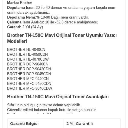
Marka:
Brother
Depolama Isısı:
20 ile 40 derece ve ortalama yaşam koşulu nem
oranında saklayabilirsiniz.
Depolama Nemi:%
10-90 Bağlı nem oranı vardır.
Çalışma Isısı Aralığı:
10 ile -32,5 derece aralığındadır.
Garanti:
2 Yıl (24 Ay)
Brother TN-150C Mavi Orijinal Toner Uyumlu Yazıcı
Modelleri
BROTHER HL-4040CN
BROTHER HL-4050CDN
BROTHER HL-4070CDW
BROTHER DCP-9040CN
BROTHER DCP-9042CDN
BROTHER DCP-9045CDN
BROTHER MFC-9440CN
BROTHER MFC-9450CDN
BROTHER MFC-9840CDW
Brother TN-150C Mavi Orijinal Toner Avantajları
Sıfır ürün olduğu için tekrar dolum yapılabilir.
Güvenlik etiketi bulunan kapalı kutu ile satışa sunulur.
Brother markası altında 24 ay garantilidir.
İpuçları ve Önlemler
Garanti Bilgisi
2 Yıl Garantili