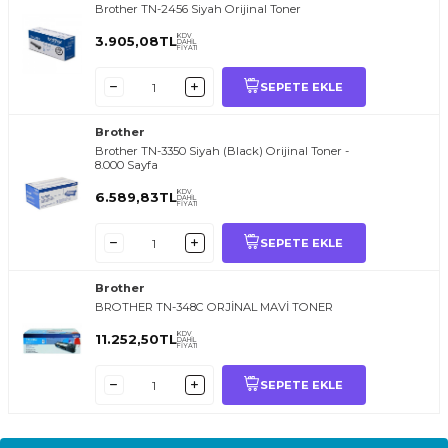
Brother TN-2456 Siyah Orijinal Toner
KDV
3.905,08
TL
DAHİL
FİYATI
SEPETE EKLE
Brother
Brother TN-3350 Siyah (Black) Orijinal Toner -
8.000 Sayfa
KDV
6.589,83
TL
DAHİL
FİYATI
SEPETE EKLE
Brother
BROTHER TN-348C ORJİNAL MAVİ TONER
KDV
11.252,50
TL
DAHİL
FİYATI
SEPETE EKLE