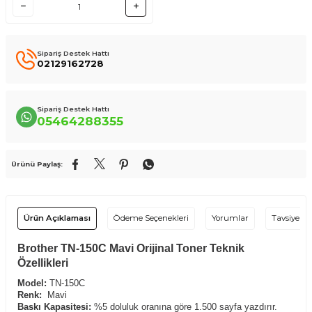
Sipariş Destek Hattı
02129162728
Sipariş Destek Hattı
05464288355
Ürünü Paylaş:
Ürün Açıklaması
Ödeme Seçenekleri
Yorumlar
Tavsiye Et
Brother TN-150C Mavi Orijinal Toner Teknik
Özellikleri
Model:
TN-150C
Renk:
Mavi
Baskı Kapasitesi:
%5 doluluk oranına göre 1.500 sayfa yazdırır.