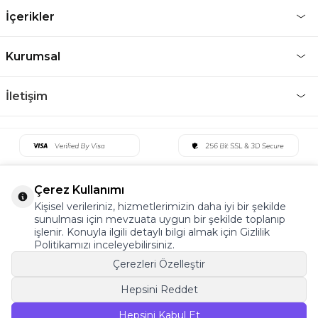
İçerikler
Kurumsal
İletişim
Çerez Kullanımı
Kişisel verileriniz, hizmetlerimizin daha iyi bir şekilde
sunulması için mevzuata uygun bir şekilde toplanıp
işlenir. Konuyla ilgili detaylı bilgi almak için Gizlilik
Politikamızı inceleyebilirsiniz.
Çerezleri Özelleştir
Hepsini Reddet
©2022 Tüm Hakkı Saklıdır. v5 Tema19
Hepsini Kabul Et