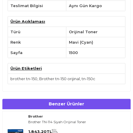
Silindirlerin yüzeyine dokunmayın.
Teslimat Bilgisi
Aynı Gün Kargo
Serin ve kuru yerde tutun.
Sadece belirli uyumlu yazıcılarda kullanın.
Yatay konumda tutarak,kullanımdan önce hafifçe çalkalayın.
Ürün Açıklaması
Çocukların ulaşabileceği yerlerden uzak tutunuz.
Türü
Orijinal Toner
Renk
Mavi (Cyan)
Sayfa
1500
Ürün Etiketleri
brother tn-150
,
Brother tn-150 orijinal
,
tn-150c
Benzer Ürünler
Brother
Brother TN-114 Siyah Orijinal Toner
KDV
1.843,20
TL
DAHİL