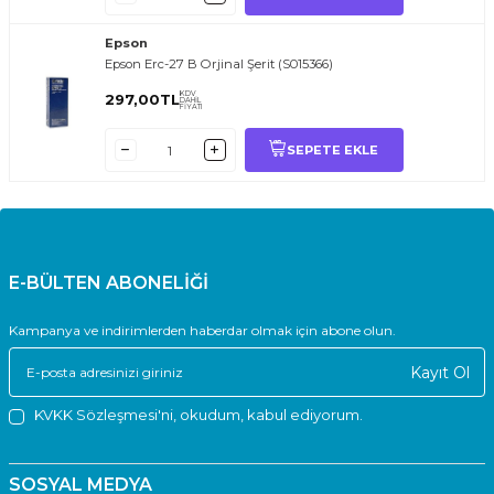
Epson
Epson Erc-27 B Orjinal Şerit (S015366)
KDV
297,00
TL
DAHİL
FİYATI
SEPETE EKLE
E-BÜLTEN ABONELİĞİ
Kampanya ve indirimlerden haberdar olmak için abone olun.
Kayıt Ol
KVKK Sözleşmesi'ni
, okudum, kabul ediyorum.
SOSYAL MEDYA