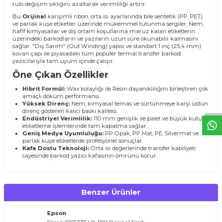
rulo değişim sıklığını azaltarak verimliliği artırır.
Bu
Orijinal
karışımlı ribon, orta ısı ayarlarında bile sentetik (PP, PET)
ve parlak kuşe etiketler üzerinde mükemmel tutunma sergiler. Nem,
hafif kimyasallar ve dış ortam koşullarına maruz kalan etiketlerin
üzerindeki barkodların ve yazıların uzun süre okunabilir kalmasını
sağlar. "Dış Sarım" (Out Winding) yapısı ve standart 1 inç (25,4 mm)
T
O
E
R
.
O
M.
T
R
i
l
i
l
t
i
m
g
i
ğ
i
i
ç
t
e
ş
k
k
ü
e
r
S
i
z
n
y
r
d
m
c
o
l
a
b
l
i
r
i
kovan çapı ile piyasadaki tüm popüler termal transfer barkod
yazıcılarıyla tam uyum içinde çalışır.
Öne Çıkan Özellikler
Hibrit Formül:
Wax kolaylığı ile Resin dayanıklılığını birleştiren çok
amaçlı döküm performansı.
Yüksek Direnç:
Nem, kimyasal temas ve sürtünmeye karşı üstün
direnç gösteren kalıcı baskı kalitesi.
Endüstriyel Verimlilik:
110 mm genişlik ile palet ve büyük kutu
etiketleme işlemlerinde tam kapatma sağlar.
Geniş Medya Uyumluluğu:
PP Opak, PP Mat, PE, Silvermat ve
parlak kuşe etiketlerde profesyonel sonuçlar.
Kafa Dostu Teknoloji:
Orta ısı değerlerinde transfer kabiliyeti
sayesinde barkod yazıcı kafasının ömrünü korur.
Teknik Özellikler
Ürün Tipi
Wax Resin Ribon (Hibrit Karışım)
Benzer Ürünler
Ölçü
110 mm x 300 mt
Epson