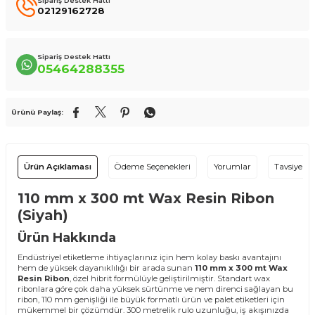
Sipariş Destek Hattı
02129162728
Sipariş Destek Hattı
05464288355
Ürünü Paylaş:
Ürün Açıklaması
Ödeme Seçenekleri
Yorumlar
Tavsiye Et
110 mm x 300 mt Wax Resin Ribon
(Siyah)
Ürün Hakkında
Endüstriyel etiketleme ihtiyaçlarınız için hem kolay baskı avantajını
hem de yüksek dayanıklılığı bir arada sunan
110 mm x 300 mt Wax
Resin Ribon
, özel hibrit formülüyle geliştirilmiştir. Standart wax
ribonlara göre çok daha yüksek sürtünme ve nem direnci sağlayan bu
ribon, 110 mm genişliği ile büyük formatlı ürün ve palet etiketleri için
mükemmel bir çözümdür. 300 metrelik rulo uzunluğu, iş akışınızda