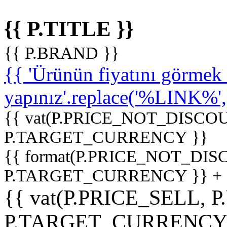
{{ P.TITLE }}
{{ P.BRAND }}
{{ 'Ürünün fiyatını görme
yapınız'.replace('%LINK%', '
{{ vat(P.PRICE_NOT_DISCOU
P.TARGET_CURRENCY }}
{{ format(P.PRICE_NOT_DI
P.TARGET_CURRENCY }} +
{{ vat(P.PRICE_SELL, P
P.TARGET_CURRENCY