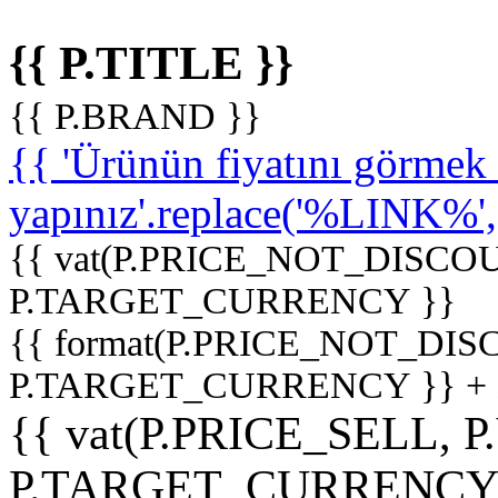
{{ P.TITLE }}
{{ P.BRAND }}
{{ 'Ürünün fiyatını görme
yapınız'.replace('%LINK%', '
{{ vat(P.PRICE_NOT_DISCOU
P.TARGET_CURRENCY }}
{{ format(P.PRICE_NOT_DI
P.TARGET_CURRENCY }} +
{{ vat(P.PRICE_SELL, P
P.TARGET_CURRENCY