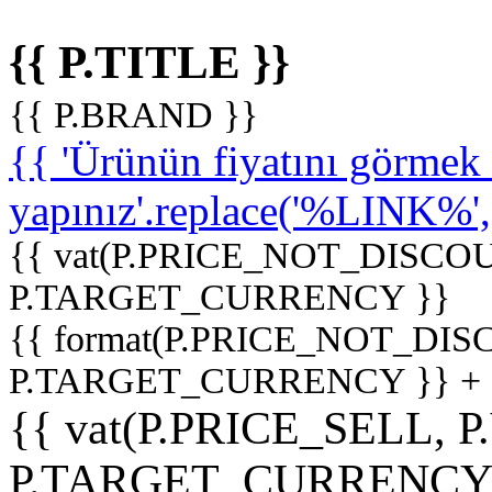
{{ P.TITLE }}
{{ P.BRAND }}
{{ 'Ürünün fiyatını görme
yapınız'.replace('%LINK%', '
{{ vat(P.PRICE_NOT_DISCOU
P.TARGET_CURRENCY }}
{{ format(P.PRICE_NOT_DI
P.TARGET_CURRENCY }} +
{{ vat(P.PRICE_SELL, P
P.TARGET_CURRENCY