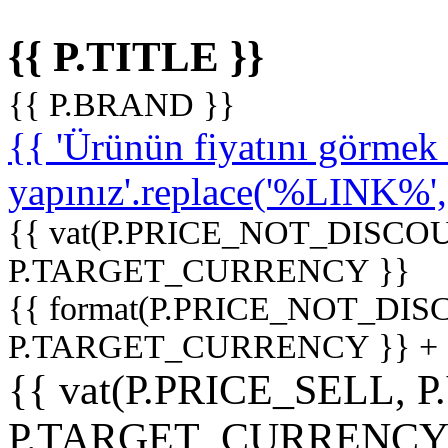
{{ P.TITLE }}
{{ P.BRAND }}
{{ 'Ürünün fiyatını görme
yapınız'.replace('%LINK%', '
{{ vat(P.PRICE_NOT_DISCOU
P.TARGET_CURRENCY }}
{{ format(P.PRICE_NOT_DI
P.TARGET_CURRENCY }} +
{{ vat(P.PRICE_SELL, P
P.TARGET_CURRENCY