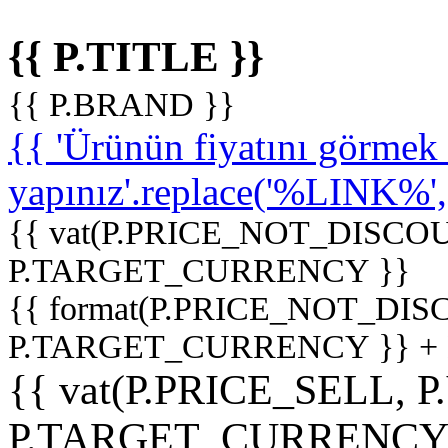
{{ P.TITLE }}
{{ P.BRAND }}
{{ 'Ürünün fiyatını görme
yapınız'.replace('%LINK%', '
{{ vat(P.PRICE_NOT_DISCOU
P.TARGET_CURRENCY }}
{{ format(P.PRICE_NOT_DI
P.TARGET_CURRENCY }} +
{{ vat(P.PRICE_SELL, P
P.TARGET_CURRENCY