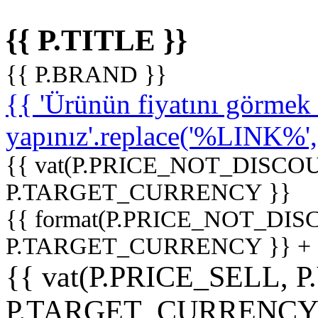
{{ P.TITLE }}
{{ P.BRAND }}
{{ 'Ürünün fiyatını görme
yapınız'.replace('%LINK%', '
{{ vat(P.PRICE_NOT_DISCOU
P.TARGET_CURRENCY }}
{{ format(P.PRICE_NOT_DI
P.TARGET_CURRENCY }} +
{{ vat(P.PRICE_SELL, P
P.TARGET_CURRENCY