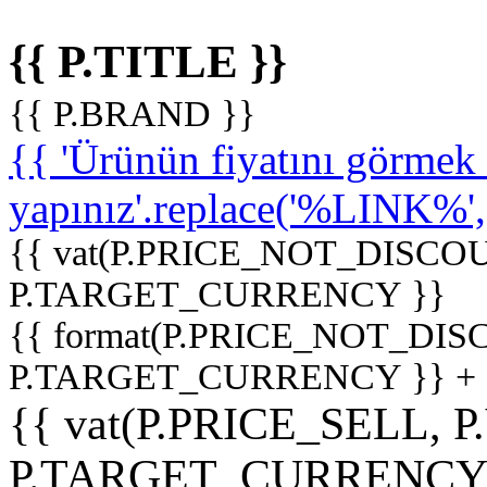
{{ P.TITLE }}
{{ P.BRAND }}
{{ 'Ürünün fiyatını görme
yapınız'.replace('%LINK%', '
{{ vat(P.PRICE_NOT_DISCOU
P.TARGET_CURRENCY }}
{{ format(P.PRICE_NOT_DI
P.TARGET_CURRENCY }} +
{{ vat(P.PRICE_SELL, P
P.TARGET_CURRENCY