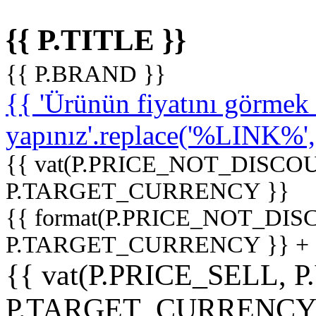
{{ P.TITLE }}
{{ P.BRAND }}
{{ 'Ürünün fiyatını görme
yapınız'.replace('%LINK%', '
{{ vat(P.PRICE_NOT_DISCOU
P.TARGET_CURRENCY }}
{{ format(P.PRICE_NOT_DI
P.TARGET_CURRENCY }} +
{{ vat(P.PRICE_SELL, P
P.TARGET_CURRENCY