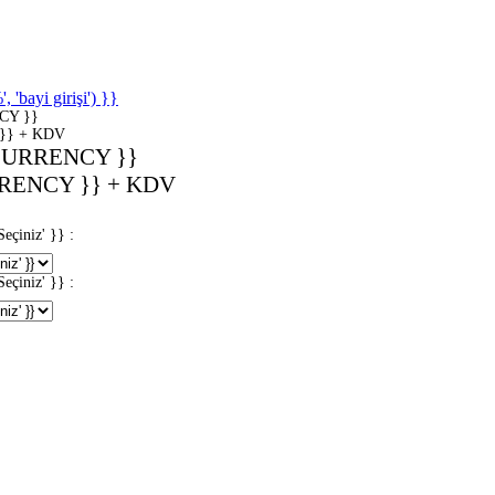
'bayi girişi') }}
CY }}
}} + KDV
CURRENCY }}
RENCY }} + KDV
iniz' }} :
iniz' }} :