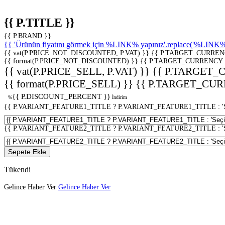
{{ P.TITLE }}
{{ P.BRAND }}
{{ 'Ürünün fiyatını görmek için %LINK% yapınız'.replace('%LINK%', 
{{ vat(P.PRICE_NOT_DISCOUNTED, P.VAT) }}
{{ P.TARGET_CURREN
{{ format(P.PRICE_NOT_DISCOUNTED) }}
{{ P.TARGET_CURRENCY 
{{ vat(P.PRICE_SELL, P.VAT) }}
{{ P.TARGET_
{{ format(P.PRICE_SELL) }}
{{ P.TARGET_CUR
{{ P.DISCOUNT_PERCENT }}
%
İndirim
{{ P.VARIANT_FEATURE1_TITLE ? P.VARIANT_FEATURE1_TITLE : 'Seç
{{ P.VARIANT_FEATURE2_TITLE ? P.VARIANT_FEATURE2_TITLE : 'Seç
Sepete Ekle
Tükendi
Gelince Haber Ver
Gelince Haber Ver