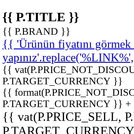
{{ P.TITLE }}
{{ P.BRAND }}
{{ 'Ürünün fiyatını görme
yapınız'.replace('%LINK%', '
{{ vat(P.PRICE_NOT_DISCOU
P.TARGET_CURRENCY }}
{{ format(P.PRICE_NOT_DI
P.TARGET_CURRENCY }} +
{{ vat(P.PRICE_SELL, P
P.TARGET_CURRENCY